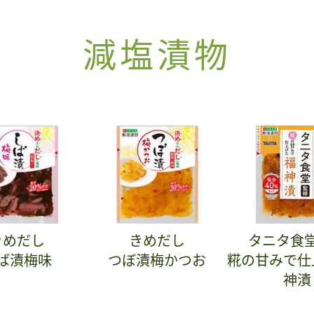
減塩漬物
きめだし
きめだし
タニタ食
ば漬梅味
つぼ漬梅かつお
糀の甘みで仕
神漬