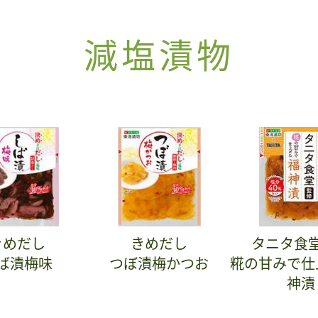
減塩漬物
きめだし
きめだし
タニタ食
ば漬梅味
つぼ漬梅かつお
糀の甘みで仕
神漬