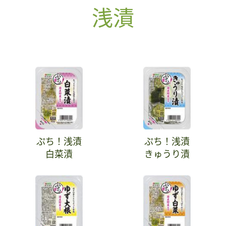
浅漬
ぷち！浅漬
ぷち！浅漬
白菜漬
きゅうり漬