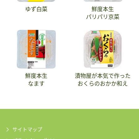
ゆず白菜
鮮度本生
パリパリ京菜
鮮度本生
漬物屋が本気で作った
なます
おくらのおかか和え
サイトマップ