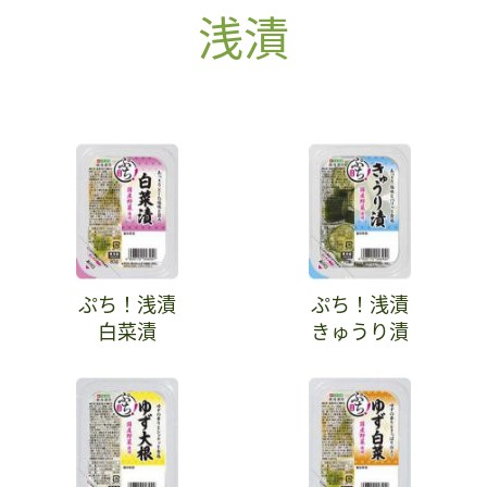
浅漬
ぷち！浅漬
ぷち！浅漬
白菜漬
きゅうり漬