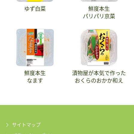
ゆず白菜
鮮度本生
パリパリ京菜
鮮度本生
漬物屋が本気で作った
なます
おくらのおかか和え
サイトマップ