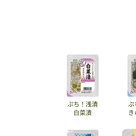
ぷち！浅漬
ぷ
白菜漬
き