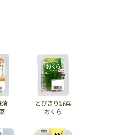
浅漬
とびきり野菜
菜
おくら