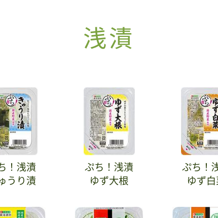
浅漬
ち！浅漬
ぷち！浅漬
ぷち！
ゅうり漬
ゆず大根
ゆず白