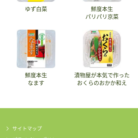
ゆず白菜
鮮度本生
パリパリ京菜
鮮度本生
漬物屋が本気で作った
なます
おくらのおかか和え
サイトマップ