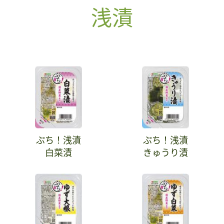
浅漬
ぷち！浅漬
ぷち！浅漬
白菜漬
きゅうり漬