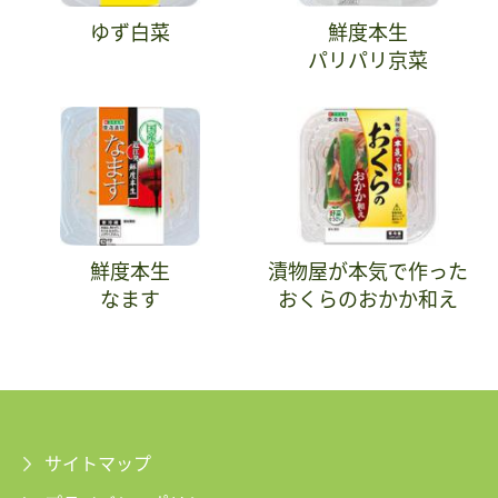
ゆず白菜
鮮度本生
パリパリ京菜
鮮度本生
漬物屋が本気で作った
なます
おくらのおかか和え
サイトマップ