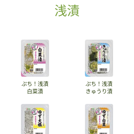
浅漬
ぷち！浅漬
ぷち！浅漬
白菜漬
きゅうり漬