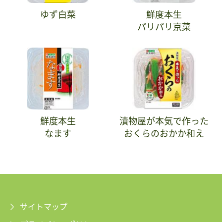
ゆず白菜
鮮度本生
パリパリ京菜
鮮度本生
漬物屋が本気で作った
なます
おくらのおかか和え
サイトマップ