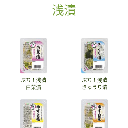
浅漬
ぷち！浅漬
ぷち！浅漬
白菜漬
きゅうり漬