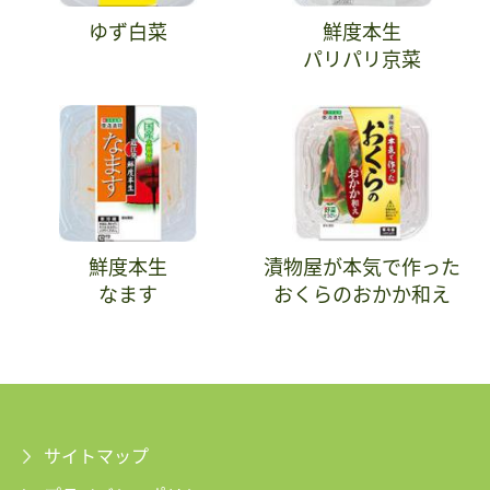
ゆず白菜
鮮度本生
パリパリ京菜
鮮度本生
漬物屋が本気で作った
なます
おくらのおかか和え
サイトマップ