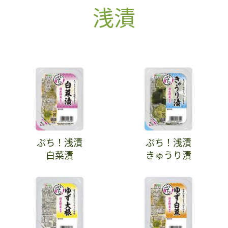
浅漬
ぷち！浅漬
ぷち！浅漬
白菜漬
きゅうり漬