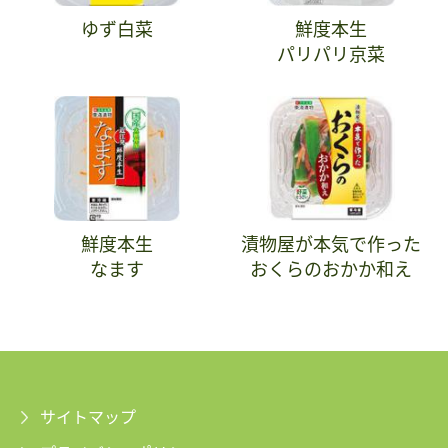
ゆず白菜
鮮度本生
パリパリ京菜
鮮度本生
漬物屋が本気で作った
なます
おくらのおかか和え
サイトマップ