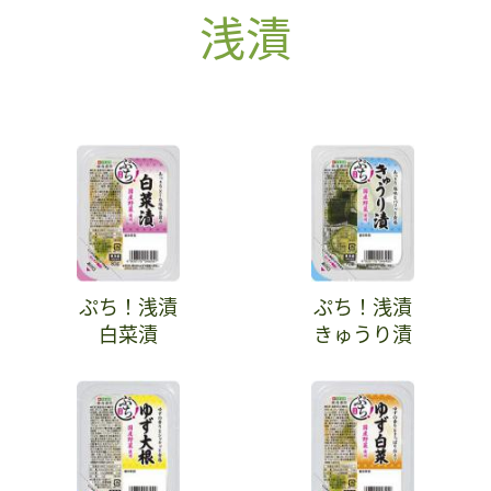
浅漬
ぷち！浅漬
ぷち！浅漬
白菜漬
きゅうり漬