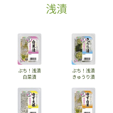
浅漬
ぷち！浅漬
ぷち！浅漬
白菜漬
きゅうり漬