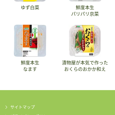
ゆず白菜
鮮度本生
パリパリ京菜
鮮度本生
漬物屋が本気で作った
なます
おくらのおかか和え
サイトマップ