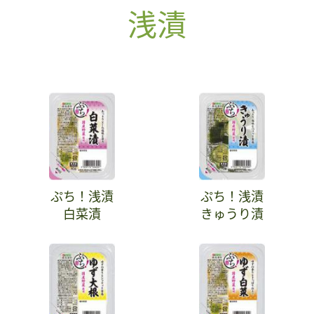
浅漬
ぷち！浅漬
ぷち！浅漬
白菜漬
きゅうり漬