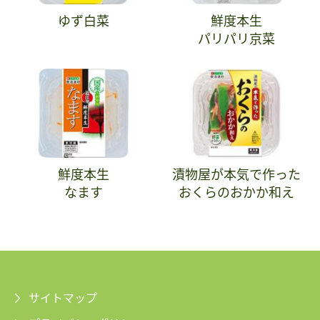
ゆず白菜
鮮度本生
パリパリ京菜
鮮度本生
漬物屋が本気で作った
なます
おくらのおかか和え
サイトマップ