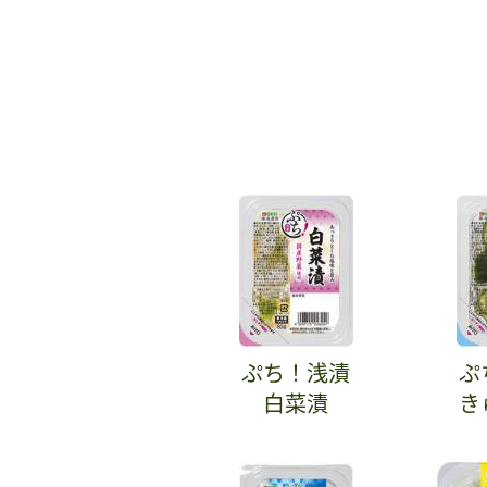
ぷち！浅漬
ぷ
白菜漬
き