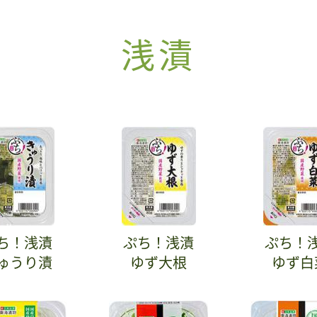
浅漬
ち！浅漬
ぷち！浅漬
ぷち！
ゅうり漬
ゆず大根
ゆず白