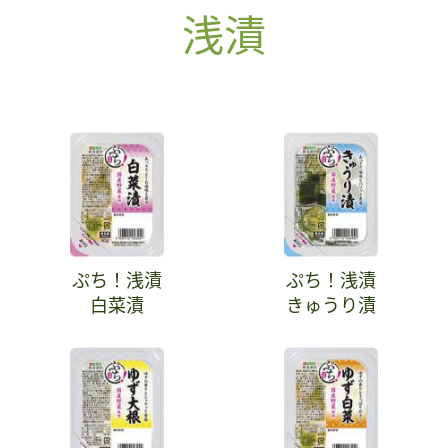
浅漬
ぷち！浅漬
ぷち！浅漬
白菜漬
きゅうり漬