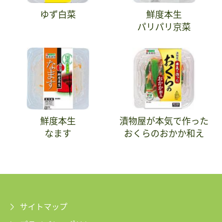
ゆず白菜
鮮度本生
パリパリ京菜
鮮度本生
漬物屋が本気で作った
なます
おくらのおかか和え
サイトマップ