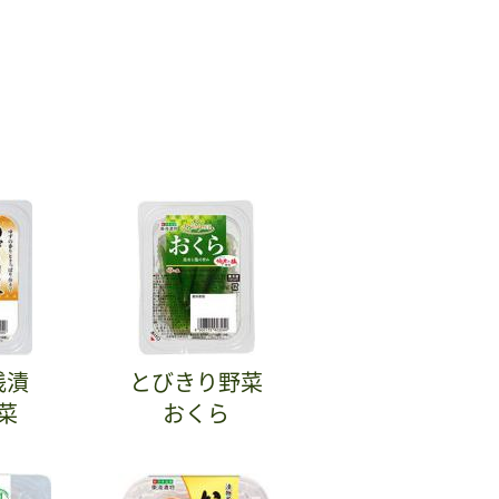
浅漬
とびきり野菜
菜
おくら