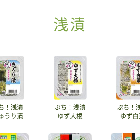
浅漬
ち！浅漬
ぷち！浅漬
ぷち！
ゅうり漬
ゆず大根
ゆず白