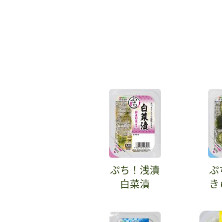
ぷち！浅漬
ぷ
白菜漬
き