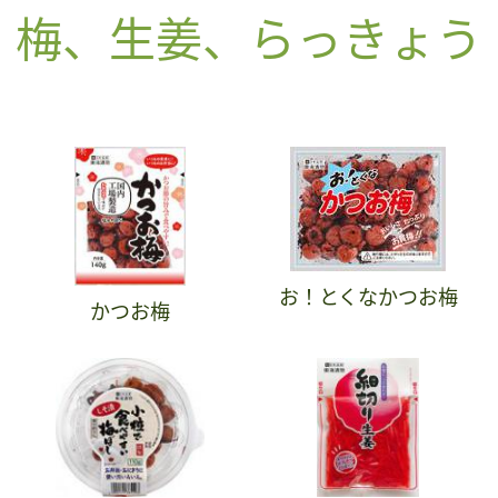
梅、生姜、らっきょう
お！とくなかつお梅
かつお梅