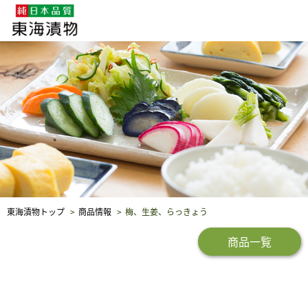
企業・採用情報
社会貢献
品質保証
東海漬物トップ
商品情報
梅、生姜、らっきょう
商品一覧