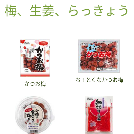
梅、生姜、らっきょう
お！とくなかつお梅
かつお梅