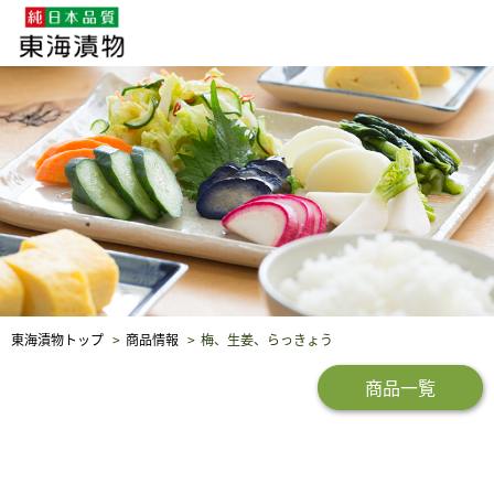
企業・採用情報
社会貢献
品質保証
東海漬物トップ
商品情報
梅、生姜、らっきょう
商品一覧