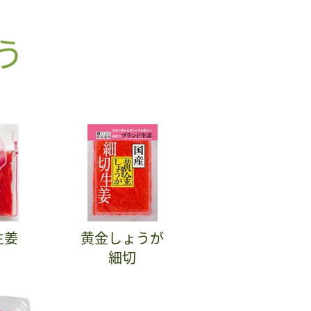
う
生姜
黄金しょうが
細切