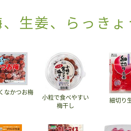
梅、生姜、らっきょ
くなかつお梅
小粒で食べやすい
細切り
梅干し