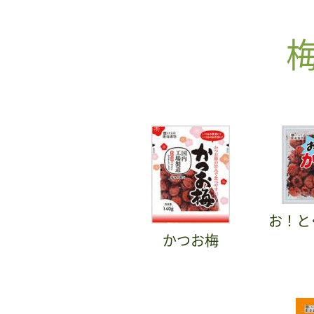
お！と
かつお梅