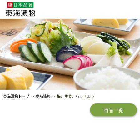
企業・採用情報
社会貢献
品質保証
東海漬物トップ
商品情報
梅、生姜、らっきょう
商品一覧