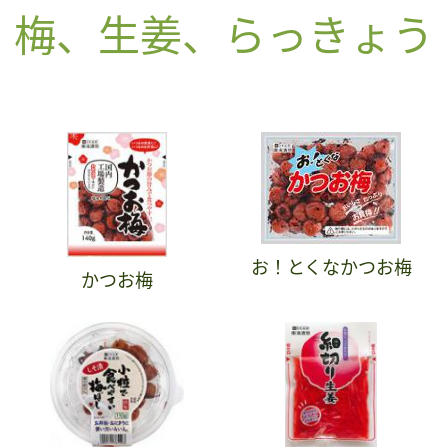
梅、生姜、らっきょう
お！とくなかつお梅
かつお梅