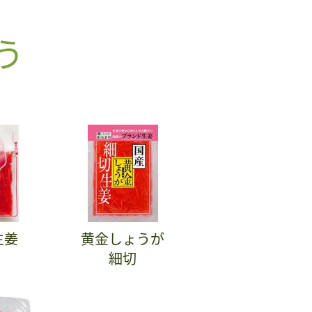
う
生姜
黄金しょうが
細切