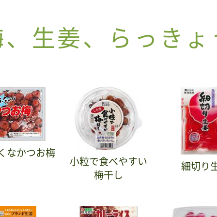
梅、生姜、らっきょ
くなかつお梅
小粒で食べやすい
細切り
梅干し