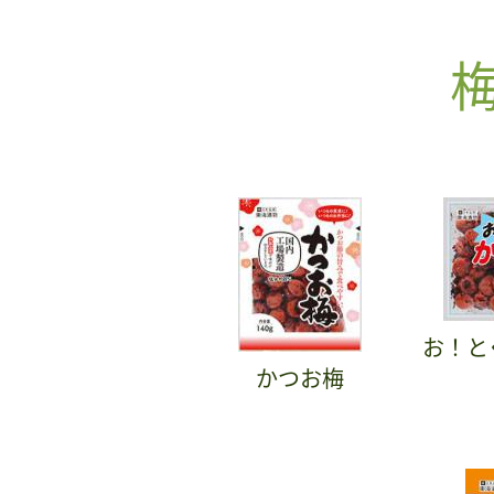
お！と
かつお梅