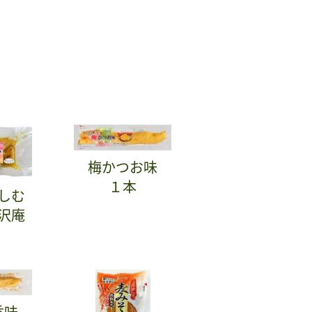
梅かつお味
１本
しむ
沢庵
香味