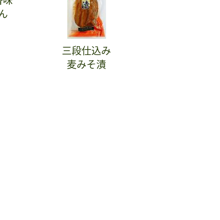
ん
三段仕込み
麦みそ漬