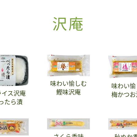
沢庵
味わい愉しむ
味わい愉
鰹味沢庵
ライス沢庵
梅かつお
ったら漬
さくら香味
秋ぬか