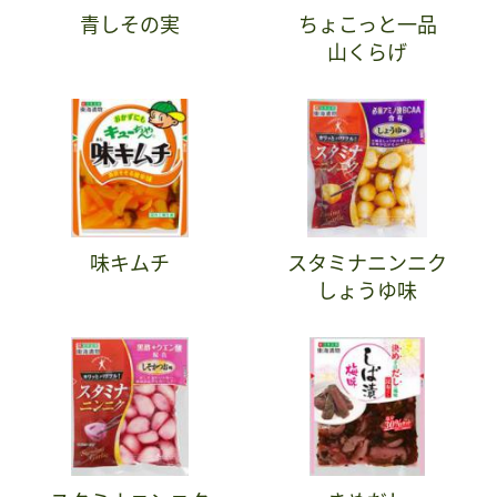
青しその実
ちょこっと一品
山くらげ
味キムチ
スタミナニンニク
しょうゆ味