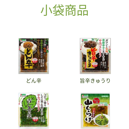
小袋商品
どん辛
旨辛きゅうり