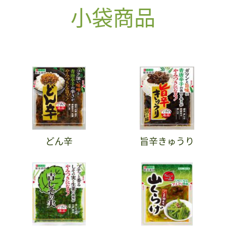
小袋商品
どん辛
旨辛きゅうり