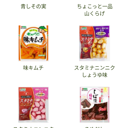
青しその実
ちょこっと一品
山くらげ
味キムチ
スタミナニンニク
しょうゆ味