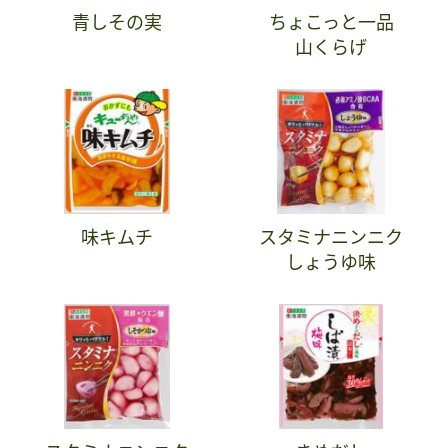
青しその実
ちょこっと一品
山くらげ
味キムチ
スタミナニンニク
しょうゆ味