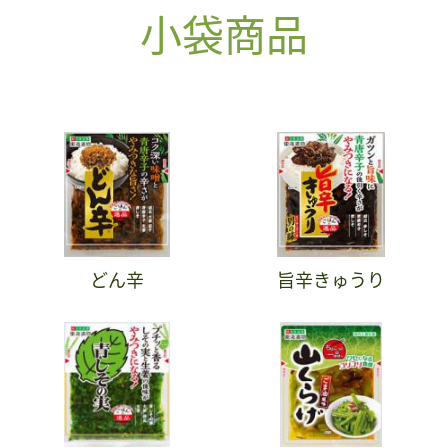
小袋商品
どん辛
旨辛きゅうり