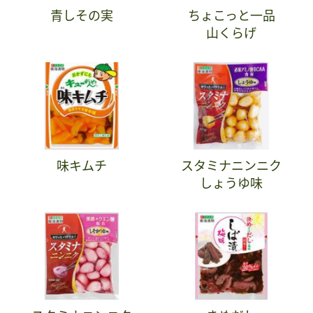
青しその実
ちょこっと一品
山くらげ
味キムチ
スタミナニンニク
しょうゆ味