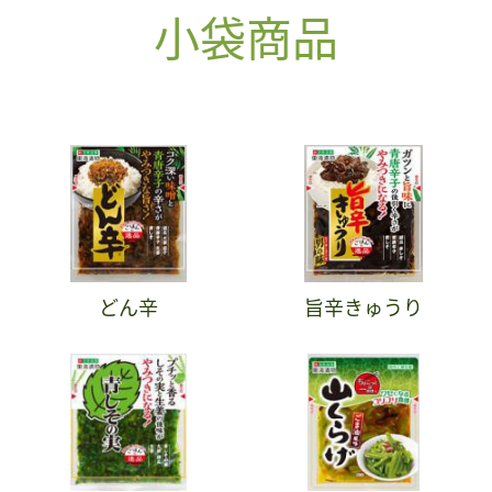
小袋商品
どん辛
旨辛きゅうり