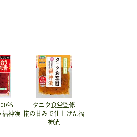
00％
タニタ食堂監修
う福神漬
糀の甘みで仕上げた福
神漬