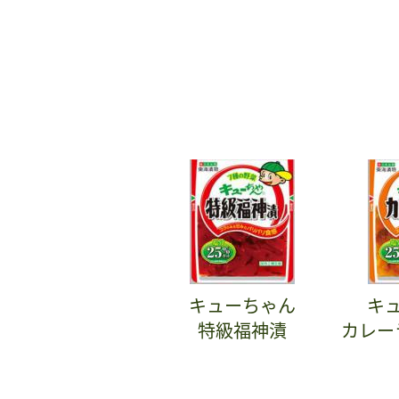
キューちゃん
キ
特級福神漬
カレー