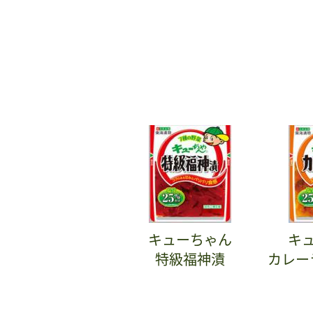
キューちゃん
キ
特級福神漬
カレー