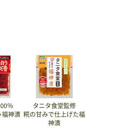
00％
タニタ食堂監修
う福神漬
糀の甘みで仕上げた福
神漬