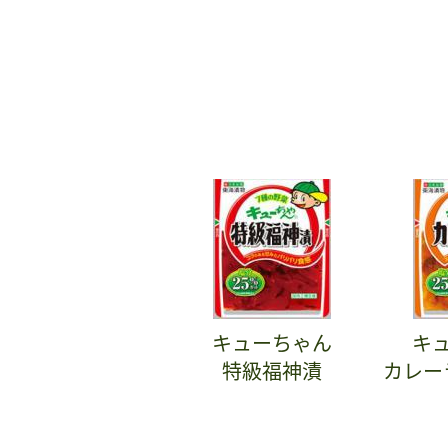
キューちゃん
キ
特級福神漬
カレー