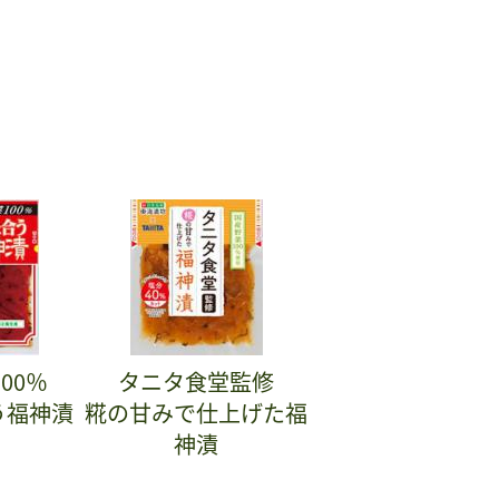
00％
タニタ食堂監修
う福神漬
糀の甘みで仕上げた福
神漬