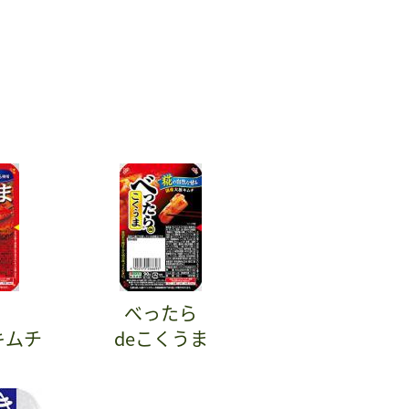
べったら
キムチ
deこくうま