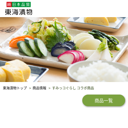
企業・採用情報
社会貢献
品質保証
東海漬物トップ
商品情報
すみっコぐらし コラボ商品
商品一覧