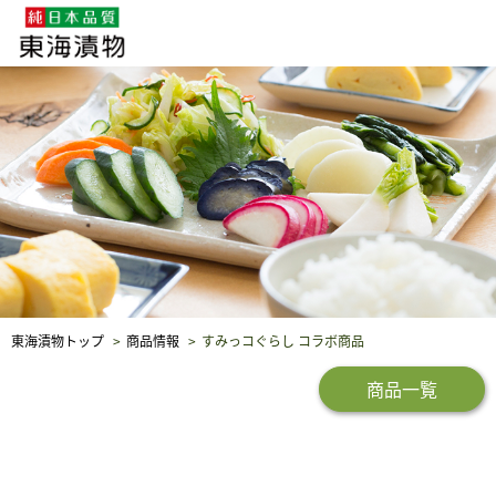
企業・採用情報
社会貢献
品質保証
東海漬物トップ
商品情報
すみっコぐらし コラボ商品
商品一覧