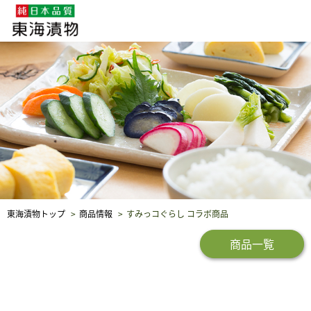
企業・採用情報
社会貢献
品質保証
東海漬物トップ
商品情報
すみっコぐらし コラボ商品
商品一覧