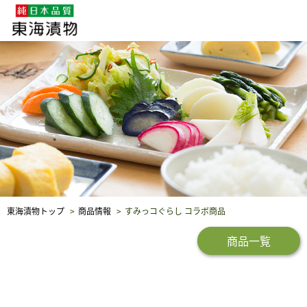
企業・採用情報
社会貢献
品質保証
東海漬物トップ
商品情報
すみっコぐらし コラボ商品
商品一覧