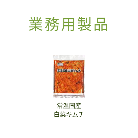
業務用製品
常温国産
白菜キムチ