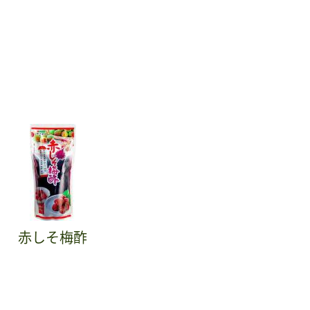
赤しそ梅酢