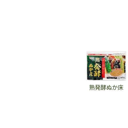
熟発酵ぬか床