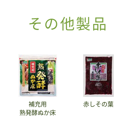
その他製品
補充用
赤しその葉
熟発酵ぬか床