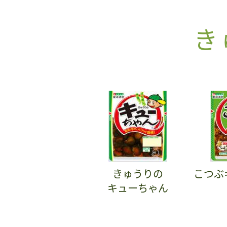
き
きゅうりの
こつぶ
キューちゃん