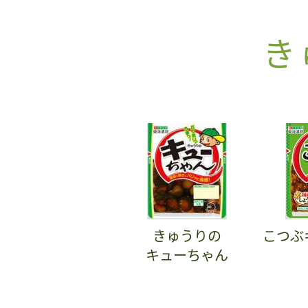
き
きゅうりの
こつぶ
キューちゃん