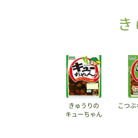
き
きゅうりの
こつぶ
キューちゃん