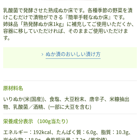
乳酸菌で発酵させた熟成ぬか床です。各種季節の野菜を漬
けこむだけで漬物ができる『簡単手軽なぬか床』です。
姉妹品「熟発酵ぬか床1kg」に補充してご使用いただくか、
容器に移していただければ、そのままご使用いただけま
す。
ぬか漬のおいしい漬け方
原材料名
いりぬか(米(国産))、食塩、大豆粉末、唐辛子、米糠抽出
物、乳酸菌／酒精、(一部に大豆を含む)
栄養成分表示
（100g当たり）
エネルギー：192kcal、たんぱく質：6.0g、脂質：10.3g、
炭水化物：18.9g、食塩相当量：7.2g（推定値）