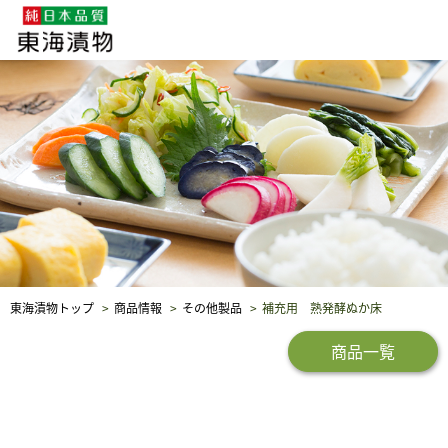
企業・採用情報
社会貢献
品質保証
東海漬物トップ
商品情報
その他製品
補充用 熟発酵ぬか床
商品一覧