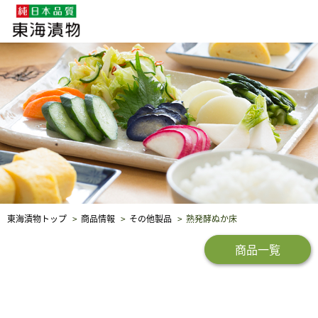
企業・採用情報
社会貢献
品質保証
東海漬物トップ
商品情報
その他製品
熟発酵ぬか床
商品一覧