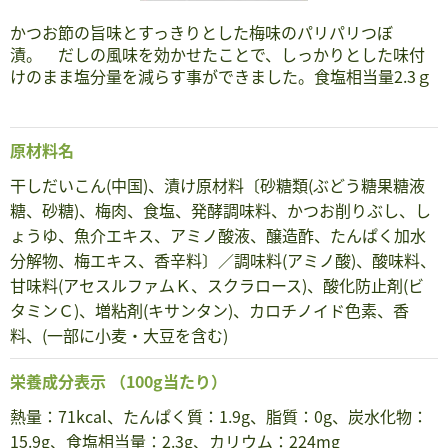
かつお節の旨味とすっきりとした梅味のパリパリつぼ
漬。 だしの風味を効かせたことで、しっかりとした味付
けのまま塩分量を減らす事ができました。食塩相当量2.3ｇ
原材料名
干しだいこん(中国)、漬け原材料〔砂糖類(ぶどう糖果糖液
糖、砂糖)、梅肉、食塩、発酵調味料、かつお削りぶし、し
ょうゆ、魚介エキス、アミノ酸液、醸造酢、たんぱく加水
分解物、梅エキス、香辛料〕／調味料(アミノ酸)、酸味料、
甘味料(アセスルファムＫ、スクラロース)、酸化防止剤(ビ
タミンＣ)、増粘剤(キサンタン)、カロチノイド色素、香
料、(一部に小麦・大豆を含む)
栄養成分表示
（100g当たり）
熱量：71kcal、たんぱく質：1.9g、脂質：0g、炭水化物：
15.9g、食塩相当量：2.3g、カリウム：224mg