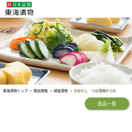
企業・採用情報
社会貢献
品質保証
東海漬物トップ
商品情報
減塩漬物
きめだし つぼ漬梅かつお
商品一覧