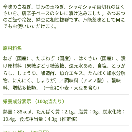
辛味の白ねぎ、甘みの玉ねぎ、シャキシャキ歯切れのはく
さいを、唐辛子ベースのタレに漬け込みました。あつあつ
のご飯や冷奴、納豆に相性抜群です。万能薬味として何に
でもお使いいただけます。
原材料名
ねぎ（国産）、たまねぎ（国産）、はくさい（国産）、漬
け原材料〔果糖ぶどう糖液糖、還元水あめ、食塩、とうが
らし、しょうゆ、醸造酢、魚介エキス、たんぱく加水分解
物、にんにく、しょうが〕／調味料（アミノ酸）、酸味
料、増粘多糖類、（一部に小麦・大豆を含む）
栄養成分表示
（100g当たり）
熱量：88kcal、たんぱく質：2.1g、脂質：0g、炭水化物：
19.4g、食塩相当量：4.3g（推定値）