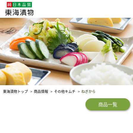
企業・採用情報
社会貢献
品質保証
東海漬物トップ
商品情報
その他キムチ
ねぎから
商品一覧