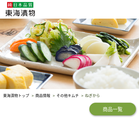
企業・採用情報
社会貢献
品質保証
東海漬物トップ
商品情報
その他キムチ
ねぎから
商品一覧