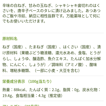
辛味の白ねぎ、甘みの玉ねぎ、シャキシャキ歯切れのはく
さいを、唐辛子ベースのタレに漬け込みました。あつあつ
のご飯や冷奴、納豆に相性抜群です。万能薬味として何に
でもお使いいただけます。
原材料名
ねぎ（国産）、たまねぎ（国産）、はくさい（国産）、漬
け原材料〔果糖ぶどう糖液糖、還元水あめ、食塩、とうが
らし、しょうゆ、醸造酢、魚介エキス、たんぱく加水分解
物、にんにく、しょうが〕／調味料（アミノ酸）、酸味
料、増粘多糖類、（一部に小麦・大豆を含む）
栄養成分表示
（100g当たり）
熱量：88kcal、たんぱく質：2.1g、脂質：0g、炭水化物：
19.4g、食塩相当量：4.3g（推定値）