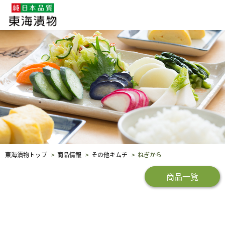
企業・採用情報
社会貢献
品質保証
東海漬物トップ
商品情報
その他キムチ
ねぎから
商品一覧