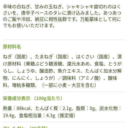
辛味の白ねぎ、甘みの玉ねぎ、シャキシャキ歯切れのはく
さいを、唐辛子ベースのタレに漬け込みました。あつあつ
のご飯や冷奴、納豆に相性抜群です。万能薬味として何に
でもお使いいただけます。
原材料名
ねぎ（国産）、たまねぎ（国産）、はくさい（国産）、漬
け原材料〔果糖ぶどう糖液糖、還元水あめ、食塩、とうが
らし、しょうゆ、醸造酢、魚介エキス、たんぱく加水分解
物、にんにく、しょうが〕／調味料（アミノ酸）、酸味
料、増粘多糖類、（一部に小麦・大豆を含む）
栄養成分表示
（100g当たり）
熱量：88kcal、たんぱく質：2.1g、脂質：0g、炭水化物：
19.4g、食塩相当量：4.3g（推定値）