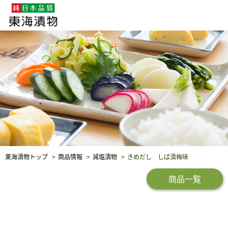
企業・採用情報
社会貢献
品質保証
東海漬物トップ
商品情報
減塩漬物
きめだし しば漬梅味
商品一覧