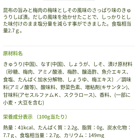
昆布の旨みと梅肉の梅味としその風味のさっぱり味のきゅ
うりしば漬。だしの風味を効かせたことで、しっかりとし
た味付けのまま塩分量を減らす事ができました。食塩相当
量2.7ｇ。
原材料名
きゅうり(中国)、なす(中国)、しょうが、しそ、漬け原材料
〔砂糖、梅肉、アミノ酸液、梅酢、醸造酢、魚介エキス、
食塩、たんぱく加水分解物、しょうゆ、梅エキス〕／調味
料(アミノ酸等)、酸味料、野菜色素、増粘剤(キサンタン)、
甘味料(アセスルファムＫ、スクラロース)、香料、(一部に
小麦・大豆を含む)
栄養成分表示
（100g当たり）
熱量：41kcal、たんぱく質：2.2g、脂質：0g、炭水化物：
7.7ｇ、食塩相当量：2.7g、カリウム：149mg