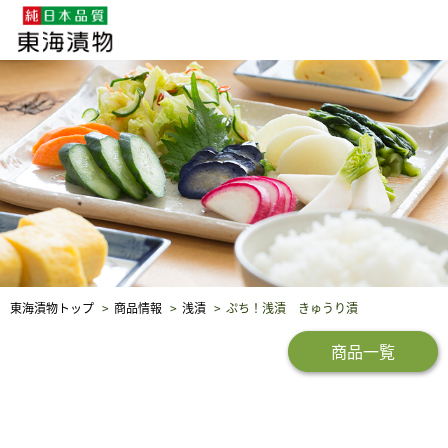
企業・採用情報
社会貢献
品質保証
東海漬物トップ
商品情報
浅漬
ぷち！浅漬 きゅうり漬
商品一覧