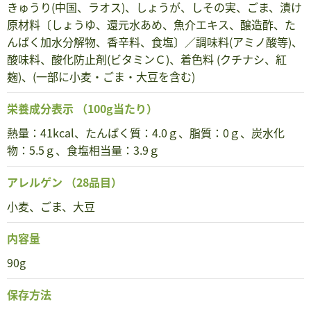
きゅうり(中国、ラオス)、しょうが、しその実、ごま、漬け
原材料〔しょうゆ、還元水あめ、魚介エキス、醸造酢、た
んぱく加水分解物、香辛料、食塩〕／調味料(アミノ酸等)、
酸味料、酸化防止剤(ビタミンＣ)、着色料 (クチナシ、紅
麹)、(一部に小麦・ごま・大豆を含む)
栄養成分表示
（100g当たり）
熱量：41kcal、たんぱく質：4.0ｇ、脂質：0ｇ、炭水化
物：5.5ｇ、食塩相当量：3.9ｇ
アレルゲン
（28品目）
小麦、ごま、大豆
内容量
90g
保存方法