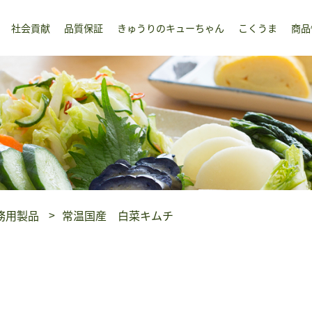
社会貢献
品質保証
きゅうりのキューちゃん
こくうま
商品
務用製品
常温国産 白菜キムチ