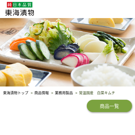
企業・採用情報
社会貢献
品質保証
東海漬物トップ
商品情報
業務用製品
常温国産 白菜キムチ
商品一覧