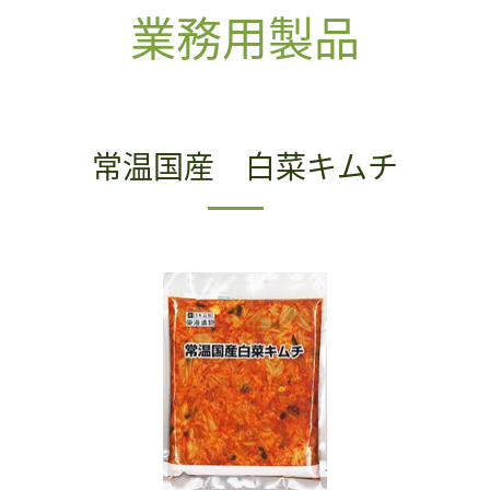
業務用製品
常温国産 白菜キムチ