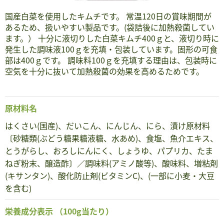
国産白菜を使用したキムチです。 常温120日の賞味期間が
あるため、扱いやすい製品です。(袋詰後に加熱殺菌してい
ます。） 十分に液切りした白菜キムチ400ｇと、液切り時に
発生した調味液100ｇを充填・包装しています。固形の可食
部は400ｇです。 調味料100ｇを充填する理由は、包装時に
空気を十分に抜いて加熱殺菌の効果を高めるためです。
原材料名
はくさい(国産)、だいこん、にんじん、にら、漬け原材料
〔砂糖類(ぶどう糖果糖液糖、水あめ)、食塩、魚介エキス、
とうがらし、おろしにんにく、しょうゆ、パプリカ、たま
ねぎ粉末、醸造酢〕／調味料(アミノ酸等)、酸味料、増粘剤
(キサンタン)、酸化防止剤(ビタミンC)、(一部に小麦・大豆
を含む)
栄養成分表示
（100g当たり）