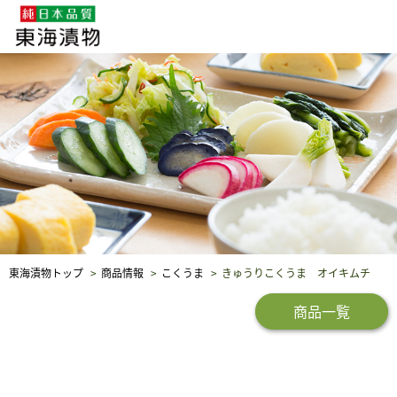
企業・採用情報
社会貢献
品質保証
東海漬物トップ
商品情報
こくうま
きゅうりこくうま オイキムチ
商品一覧