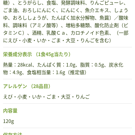
糖）、とうがらし、食塩、発酵調味料、りんごピューレ、
ごま油、おろしにんにく、にんにく、魚介エキス、しょう
ゆ、おろししょうが、たんぱく加水分解物、魚醤〕／酸味
料、調味料（アミノ酸等）、増粘多糖類、酸化防止剤（ビ
タミンＣ）、酒精、乳酸Ｃａ、カロチノイド色素、（一部
にえび・小麦・いか・ごま・大豆・りんごを含む）
栄養成分表示
（1食45g当たり）
熱量：28kcal、たんぱく質：1.0g、脂質：0.5g、炭水化
物：4.9g、食塩相当量：1.6g（推定値）
アレルゲン
（28品目）
えび・小麦・いか・ごま・大豆・りんご
内容量
120g
保存方法